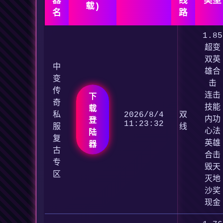
器
线
类型
载)
名
路
1.85
超变
双英
中
雄合
变
击
传
连击
下
奇
技能
载
私
2026/8/4
双
内功
登
11:23:32
服
线
心法
陆
复
英雄
器
古
合击
专
毁天
区
灭地
沙奖
现金