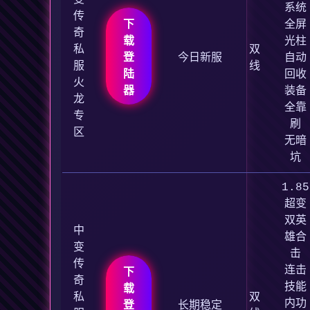
系统
传
下
全屏
奇
载
光柱
私
双
登
今日新服
自动
服
线
陆
回收
火
器
装备
龙
全靠
专
刷
区
无暗
坑
1.85
超变
双英
中
雄合
变
击
传
连击
下
奇
技能
载
私
双
内功
登
长期稳定