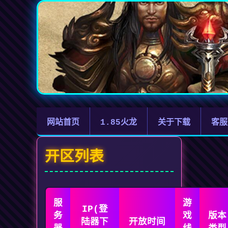
网站首页
1.85火龙
关于下载
客服
开区列表
服
游
IP(登
务
戏
版本
陆器下
开放时间