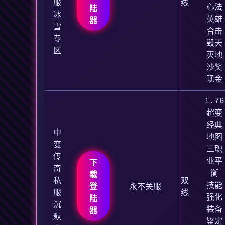
服
线
心法
陆
冰
英雄
器
雪
合击
专
毁天
区
灭地
沙奖
现金
1.76
超变
经典
中
地图
变
三职
传
业平
下
奇
衡
载
私
双
技能
登
永不关服
服
线
强化
陆
沉
装备
器
默
鉴定