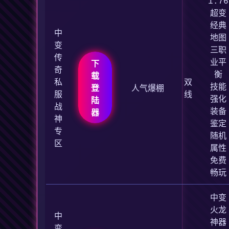
1.76
超变
经典
中
地图
变
三职
传
业平
下
奇
衡
载
私
双
技能
登
人气爆棚
服
线
强化
陆
战
装备
器
神
鉴定
专
随机
区
属性
免费
畅玩
中变
火龙
中
神器
变