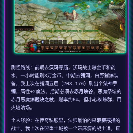
刷怪路线：前期去
沃玛寺庙
，沃玛战士爆金币和药
水，一小时能刷3万金币。中期去
猪洞
，白野猪爆装
备，我上次在猪洞五层（203,176）刷出个
法神手
镯
，属性+2魔法。后期必须去
赤月峡谷
，恶魔祭坛的
赤月恶魔爆
裁决之杖
，爆率约5%，但小心蜘蛛群，用
火墙清场。
个人经验：在传奇私服里，法师最怕的是
麻痹戒指
的
战士。我上次在盟重土城被一个带麻痹的战士追，直