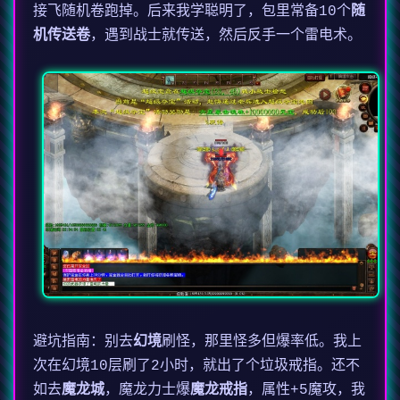
接飞随机卷跑掉。后来我学聪明了，包里常备10个
随
机传送卷
，遇到战士就传送，然后反手一个雷电术。
避坑指南：别去
幻境
刷怪，那里怪多但爆率低。我上
次在幻境10层刷了2小时，就出了个垃圾戒指。还不
如去
魔龙城
，魔龙力士爆
魔龙戒指
，属性+5魔攻，我