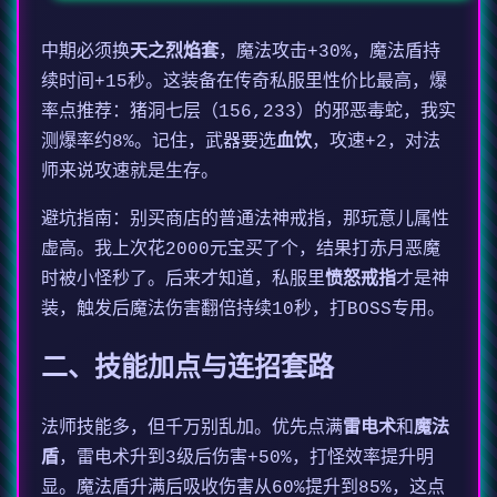
中期必须换
天之烈焰套
，魔法攻击+30%，魔法盾持
续时间+15秒。这装备在传奇私服里性价比最高，爆
率点推荐：猪洞七层（156,233）的邪恶毒蛇，我实
测爆率约8%。记住，武器要选
血饮
，攻速+2，对法
师来说攻速就是生存。
避坑指南：别买商店的普通法神戒指，那玩意儿属性
虚高。我上次花2000元宝买了个，结果打赤月恶魔
时被小怪秒了。后来才知道，私服里
愤怒戒指
才是神
装，触发后魔法伤害翻倍持续10秒，打BOSS专用。
二、技能加点与连招套路
法师技能多，但千万别乱加。优先点满
雷电术
和
魔法
盾
，雷电术升到3级后伤害+50%，打怪效率提升明
显。魔法盾升满后吸收伤害从60%提升到85%，这点