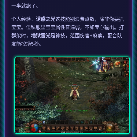
一半就跑了。
个人经验：
诱惑之光
这技能别浪费点数，除非你要抓
宝宝。但私服里宝宝属性普遍弱，不如专心输出。打
群架时，
地狱雷光
是神技，范围伤害+麻痹，配合队
友能控场5秒。