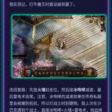
我实测过，打牛魔王时盾没破就赢了。
连招套路：先放
火墙
封走位，然后接
冰咆哮
减速，最
后雷电术收尾。注意，冰咆哮的减速效果在传奇私服
里会被魔防抵抗，所以打战士时别硬刚。我上次在沙
巴克遇到个战士，直接冰咆哮+火墙+雷电术，他血掉