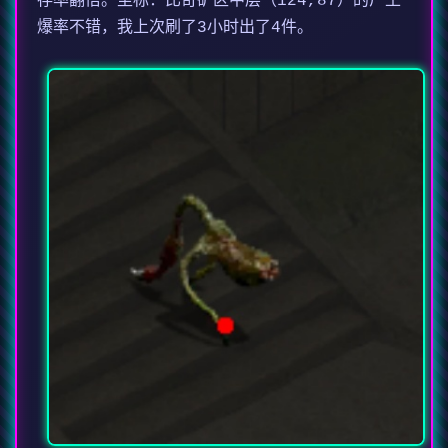
存率翻倍。坐标：比奇矿区中层（124,87）的尸王
爆率不错，我上次刷了3小时出了4件。