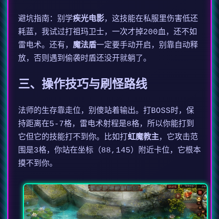
避坑指南：别学
疾光电影
，这技能在私服里伤害低还
耗蓝，我试过打祖玛卫士，一次才掉200血，还不如
雷电术。还有，
魔法盾
一定要手动开启，别靠自动释
放，否则遇到偷袭时盾还没开就躺了。
三、操作技巧与刷怪路线
法师的生存靠走位，别傻站着输出。打BOSS时，保
持距离在5-7格，雷电术射程是8格，所以你能打到
它但它的技能打不到你。比如打
虹魔教主
，它攻击范
围是3格，你站在坐标（88,145）附近卡位，它根本
摸不到你。