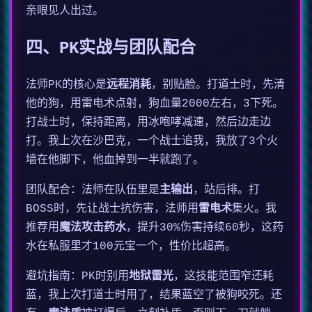
亲眼见人出过。
四、PK实战与团队配合
法师PK的核心是
远程消耗
，别贴脸。打道士时，先清
他的狗，用雷电术点射，狗血量2000左右，3下死。
打战士时，保持距离，用冰咆哮减速，然后边走边
打。我上次在沙巴克，一个战士追我，我放了3个火
墙在他脚下，他血掉到一半就跑了。
团队配合：法师在队伍里是
主输出
，站后排。打
BOSS时，先让战士抗伤害，法师用
雷电术
集火。我
推荐用
魔法攻击药水
，提升30%伤害持续60秒，这药
水在私服里才100元宝一个，性价比超高。
避坑指南：PK时别用
地狱雷光
，这技能范围窄还耗
蓝，我上次打道士时用了，结果蓝空了被狗咬死。还