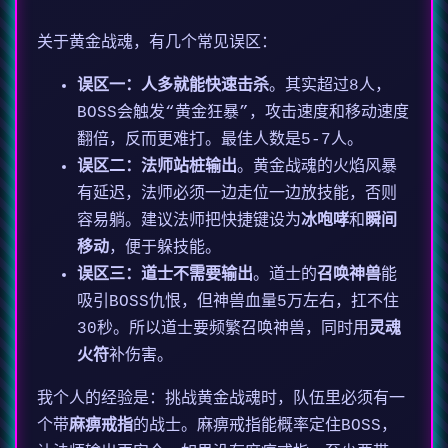
关于黄金战魂，有几个常见误区：
误区一：人多就能快速击杀
。其实超过8人，
BOSS会触发“黄金狂暴”，攻击速度和移动速度
翻倍，反而更难打。最佳人数是5-7人。
误区二：法师站桩输出
。黄金战魂的火焰风暴
有延迟，法师必须一边走位一边放技能，否则
容易躺。建议法师把快捷键设为
冰咆哮
和
瞬间
移动
，便于躲技能。
误区三：道士不需要输出
。道士的
召唤神兽
能
吸引BOSS仇恨，但神兽血量5万左右，扛不住
30秒。所以道士要频繁召唤神兽，同时用
灵魂
火符
补伤害。
我个人的经验是：挑战黄金战魂时，队伍里必须有一
个带
麻痹戒指
的战士。麻痹戒指能概率定住BOSS，