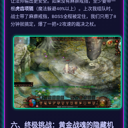
让法师输出更安全。如果没有麻痹戒指，至少要带一
根
虎齿项链
（魔法躲避40%以上）。上次我组队时，
战士带了麻痹戒指，BOSS全程被定住，我们只用了8
分钟就搞定，爆了一把+2攻速的裁决之杖。
六、终极挑战：黄金战魂的隐藏机