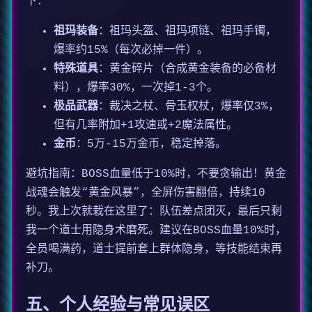
下：
祖玛装备
：祖玛头盔、祖玛项链、祖玛手镯，
爆率约15%（每次必掉一件）。
特殊道具
：黄金碎片（合成黄金装备的必备材
料），爆率30%，一次掉1-3个。
极品武器
：裁决之杖、骨玉权杖，爆率仅3%，
但有几率附加+1攻速或+2魔法属性。
金币
：5万-15万金币，稳定掉落。
避坑指南：BOSS血量低于10%时，不要贪输出！黄金
战魂会触发“黄金风暴”，全屏伤害翻倍，持续10
秒。我上次就栽在这里了：队伍差点团灭，最后只剩
我一个道士用隐身术磨死。建议在BOSS血量10%时，
全员喝满药，道士提前套上群体隐身，等技能结束再
补刀。
五、个人经验与常见误区