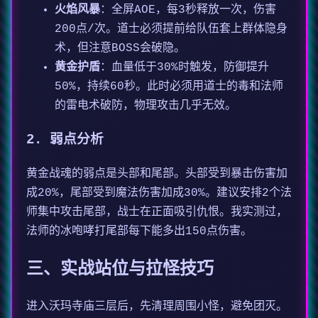
火焰风暴
：全屏AOE，每3秒释放一次，伤害
200点/次。道士必须提前给队伍套上群体隐身
术，但注意BOSS会破隐。
黄金护盾
：血量低于30%时触发，防御提升
50%，持续60秒。此时必须用道士的毒和法师
的雷电术破防，物理攻击几乎无效。
2. 弱点分析
黄金战魂的弱点是头部和尾部。头部受到暴击伤害加
成20%，尾部受到魔法伤害加成30%。建议安排2个法
师集中攻击尾部，战士在正面吸引仇恨。我实测过，
法师的冰咆哮打尾部每下能多出150点伤害。
三、实战站位与拉怪技巧
进入沃玛寺庙三层后，先清理周围小怪，避免团灭。