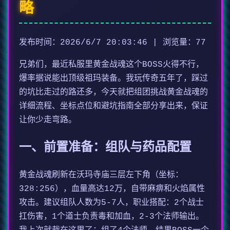
略
发布时间：2026/6/7 20:03:46 | 浏览量：77
兄弟们，最近私服里黄金战魂这个BOSS火得不行，
爆率据说能出顶级祖玛装备。我玩传奇五年了，踩过
的坑比走过的路还多，今天就把组团挑战黄金战魂的
详细流程、坐标点位和避坑指南全部分享出来，保证
让你少走弯路。
一、前置准备：组队与药品配置
黄金战魂刷新在沃玛寺庙三层左下角（坐标：
328:256），血量高达12万，自带麻痹和火焰属性
攻击。建议组队人数为5-7人，职业搭配：2个战士
扛伤害，1个道士负责毒和加血，2-3个法师输出。