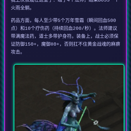
我上次就栽在这里了：组了4个法师，结果BOSS一个
火雨全躺。
药品方面，每人至少带5个万年雪霜（瞬间回血500
点）和10个疗伤药（持续回血200/秒）。法师建议
带满魔法药，道士多带护身符。装备上，战士必须保
证防御150+，魔御80+，否则扛不住黄金战魂的麻痹
攻击。