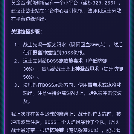
黄金战魂的刷新点有一个小平台（坐标328:256），
建议让战士站在平台中心吸引仇恨，法师和道士分散
在平台边缘输出。
关键拉怪步骤：
战士先喝一瓶太阳水（瞬间回血300点），然后
使用
野蛮冲撞
拉到BOSS仇恨。
道士立刻给BOSS施放
施毒术
（降低防御
30%），然后给战士套上
神圣战甲术
（提升防御
50%）。
法师站在BOSS尾部方向，使用
雷电术
或
冰咆哮
输出。注意保持距离5格以上，避免被冲击波波
及。
我上次栽在黄金战魂的麻痹上：战士站位太靠前，被
冲击波晕住后，BOSS一个火焰风暴秒了全队。所以
战士最好带一根
记忆项链
（魔法躲避20%），能显著